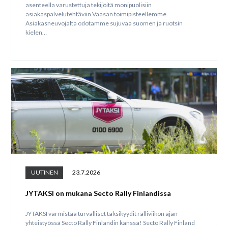
asenteella varustettuja tekijöitä monipuolisiin
asiakaspalvelutehtäviin Vaasan toimipisteellemme.
Asiakasneuvojalta odotamme sujuvaa suomen ja ruotsin
kielen…
UUTINEN
23.7.2026
JYTAKSI on mukana Secto Rally Finlandissa
JYTAKSI varmistaa turvalliset taksikyydit ralliviikon ajan
yhteistyössä Secto Rally Finlandin kanssa! Secto Rally Finland