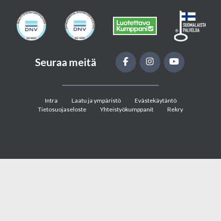
Seuraa meitä
Intra
Laatu ja ympäristö
Evästekäytäntö
Tietosuojaseloste
Yhteistyökumppanit
Rekry