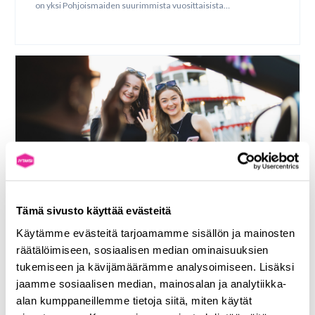
on yksi Pohjoismaiden suurimmista vuosittaisista…
UUTINEN
13.7.2026
Tämä sivusto käyttää evästeitä
JYTAKSIn kyydillä John Smith Rock Festivaleille
Käytämme evästeitä tarjoamamme sisällön ja mainosten
kiinteään hintaan
räätälöimiseen, sosiaalisen median ominaisuuksien
tukemiseen ja kävijämäärämme analysoimiseen. Lisäksi
Laukaassa Peurungan upeassa miljöössä järjestetään John
jaamme sosiaalisen median, mainosalan ja analytiikka-
Smith Rock Festival eli Suomen rockeimmat festarit
16.-18.7.2026. Lavalle nousee huippuluokan rock- ja…
alan kumppaneillemme tietoja siitä, miten käytät