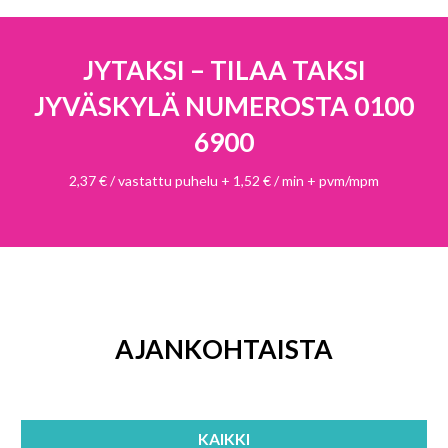
JYTAKSI – TILAA TAKSI
JYVÄSKYLÄ NUMEROSTA
0100
6900
2,37 € / vastattu puhelu + 1,52 € / min + pvm/mpm
AJANKOHTAISTA
KAIKKI