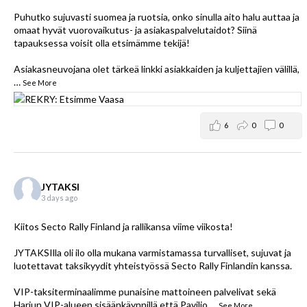
Puhutko sujuvasti suomea ja ruotsia, onko sinulla aito halu auttaa ja
omaat hyvät vuorovaikutus- ja asiakaspalvelutaidot? Siinä
tapauksessa voisit olla etsimämme tekijä!
Asiakasneuvojana olet tärkeä linkki asiakkaiden ja kuljettajien välillä,
…
See More
6
0
0
JYTAKSI
3 days ago
Kiitos
Secto Rally Finland
ja rallikansa viime viikosta!
JYTAKSIlla oli ilo olla mukana varmistamassa turvalliset, sujuvat ja
luotettavat taksikyydit yhteistyössä Secto Rally Finlandin kanssa.
VIP-taksiterminaalimme punaisine mattoineen palvelivat sekä
Harjun VIP-alueen sisäänkäynnillä että Paviljo
…
See More