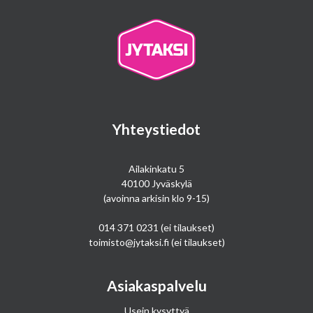
Yhteystiedot
Ailakinkatu 5
40100 Jyväskylä
(avoinna arkisin klo 9-15)
014 371 0231
(ei tilaukset)
toimisto@jytaksi.fi
(ei tilaukset)
Asiakaspalvelu
Usein kysyttyä