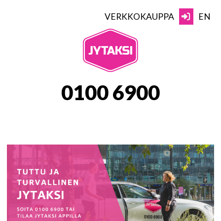
Skip
to
VERKKOKAUPPA
EN
content
JYTAKSI
0100 6900