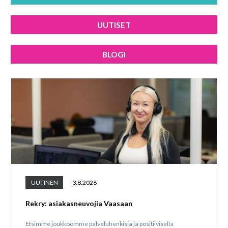
UUTISET
BLOGI
UUTINEN
3.8.2026
Rekry: asiakasneuvojia Vaasaan
Etsimme joukkoomme palveluhenkisiä ja positiivisella