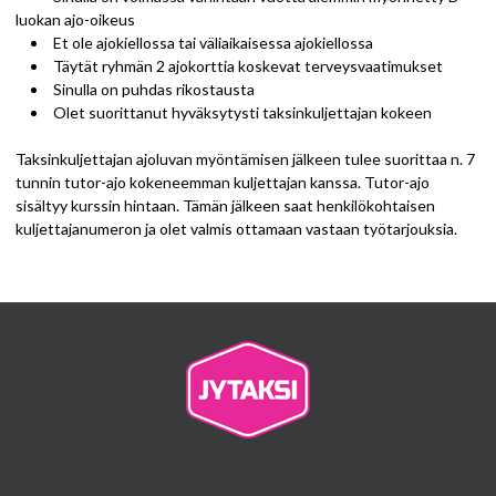
luokan ajo-oikeus
Et ole ajokiellossa tai väliaikaisessa ajokiellossa
Täytät ryhmän 2 ajokorttia koskevat terveysvaatimukset
Sinulla on puhdas rikostausta
Olet suorittanut hyväksytysti taksinkuljettajan kokeen
Taksinkuljettajan ajoluvan myöntämisen jälkeen tulee suorittaa n. 7
tunnin tutor-ajo kokeneemman kuljettajan kanssa. Tutor-ajo
sisältyy kurssin hintaan. Tämän jälkeen saat henkilökohtaisen
kuljettajanumeron ja olet valmis ottamaan vastaan työtarjouksia.