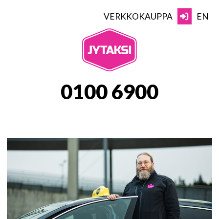
Skip
to
VERKKOKAUPPA
EN
content
JYTAKSI
0100 6900