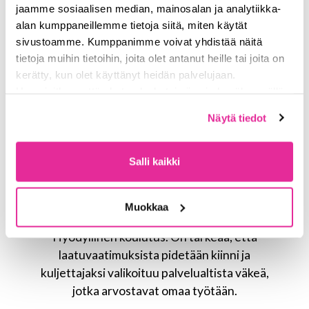
jaamme sosiaalisen median, mainosalan ja analytiikka-
alan kumppaneillemme tietoja siitä, miten käytät
sivustoamme. Kumppanimme voivat yhdistää näitä
tietoja muihin tietoihin, joita olet antanut heille tai joita on
kerätty, kun olet käyttänyt heidän palvelujaan.
Huomioithan, että chat-palvelu toimii vain hyväksymällä
Kurssi antoi hyvät valmiudet, toki tutor-
evästeet. Lue lisää
tietosuojasta
ja
päivästä oli vielä iso apu. Jos kurssia ei olisi,
Näytä tiedot
evästeistä
sivuiltamme.
asetelma olisi paljon haastavampi. Jatkakaa
samaan malliin.
Salli kaikki
Muokkaa
Hyödyllinen koulutus. On tärkeää, että
laatuvaatimuksista pidetään kiinni ja
kuljettajaksi valikoituu palvelualtista väkeä,
jotka arvostavat omaa työtään.