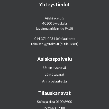
Yhteystiedot
Ailakinkatu 5
40100 Jyväskylä
(avoinna arkisin klo 9-15)
014 371 0231
(ei tilaukset)
toimisto@jytaksi.fi
(ei tilaukset)
Asiakaspalvelu
Usein kysyttyä
Löytötavarat
Anna palautetta
Tilauskanavat
Soita ja tilaa
0100 6900
JYTAKSI APP