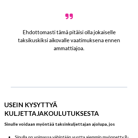
Ehdottomasti tämä pitäisi olla jokaiselle
taksikuskiksi aikovalle vaatimuksena ennen
ammattiajoa.
USEIN KYSYTTYÄ
KULJETTAJAKOULUTUKSESTA
Sinulle voidaan myöntää taksinkuljettajan ajolupa, jos
Sinulla on voimassa vähintään vuotta aiemmin myönnetty B-