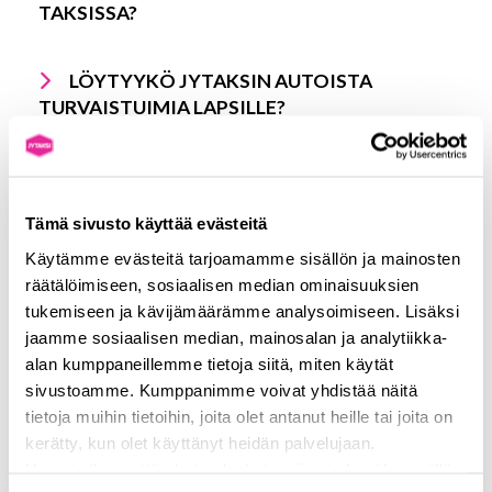
TAKSISSA?
LÖYTYYKÖ JYTAKSIN AUTOISTA
TURVAISTUIMIA LAPSILLE?
TARVITSEEKO ALAIKÄINEN LAPSI
AIKUISEN SAATTAJAN MUKAAN TAKSIIN?
Tämä sivusto käyttää evästeitä
Käytämme evästeitä tarjoamamme sisällön ja mainosten
räätälöimiseen, sosiaalisen median ominaisuuksien
LEMMIKIT TAKSISSA
tukemiseen ja kävijämäärämme analysoimiseen. Lisäksi
jaamme sosiaalisen median, mainosalan ja analytiikka-
alan kumppaneillemme tietoja siitä, miten käytät
sivustoamme. Kumppanimme voivat yhdistää näitä
VOIKO JYTAKSIN KYYTIIN TULLA
tietoja muihin tietoihin, joita olet antanut heille tai joita on
LEMMIKKIELÄIMEN KANSSA?
kerätty, kun olet käyttänyt heidän palvelujaan.
Huomioithan, että chat-palvelu toimii vain hyväksymällä