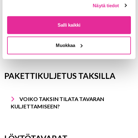
evästeet. Lue lisää
tietosuojasta
ja
Näytä tiedot
evästeistä
sivuiltamme.
ISOT MATKATAVARAT TAKSISSA
Salli kaikki
VOIKO JYTAKSIN KYYTIIN OTTAA
SUUREMPIA MATKATAVAROITA?
Muokkaa
PAKETTIKULJETUS TAKSILLA
VOIKO TAKSIN TILATA TAVARAN
KULJETTAMISEEN?