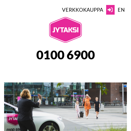
Skip
to
VERKKOKAUPPA
EN
content
JYTAKSI
0100 6900