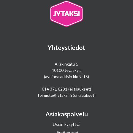
Yhteystiedot
Ailakinkatu 5
40100 Jyväskylä
(avoinna arkisin klo 9-15)
014 371 0231
(ei tilaukset)
toimisto@jytaksi.fi
(ei tilaukset)
Asiakaspalvelu
Usein kysyttyä
Löytötavarat