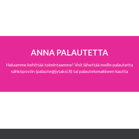
ANNA PALAUTETTA
Haluamme kehittää toimintaamme! Voit lähettää meille palautetta
sähköpostin (palaute@jytaksi.fi) tai palautelomakkeen kautta