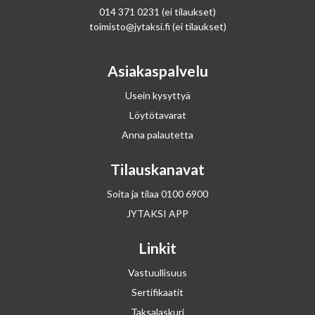
014 371 0231
(ei tilaukset)
toimisto@jytaksi.fi
(ei tilaukset)
Asiakaspalvelu
Usein kysyttyä
Löytötavarat
Anna palautetta
Tilauskanavat
Soita ja tilaa
0100 6900
JYTAKSI APP
Linkit
Vastuullisuus
Sertifikaatit
Taksalaskuri