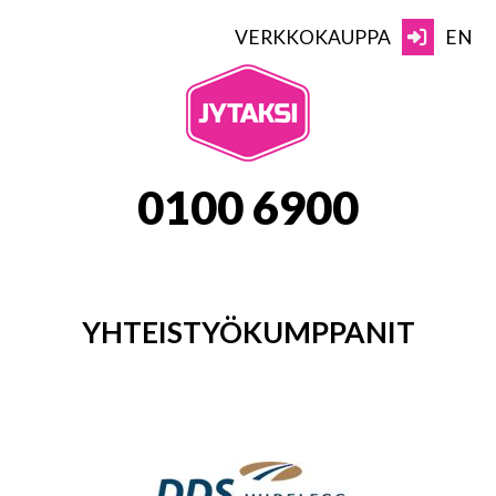
Skip
to
VERKKOKAUPPA
EN
content
JYTAKSI
0100 6900
YHTEISTYÖKUMPPANIT