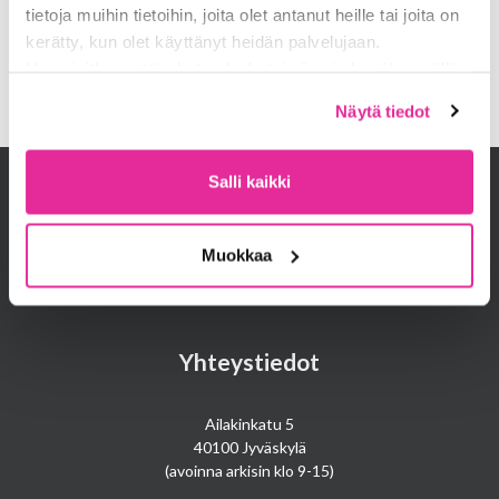
JAMK
Mittarihuolto Hienola
tietoja muihin tietoihin, joita olet antanut heille tai joita on
kerätty, kun olet käyttänyt heidän palvelujaan.
Huomioithan, että chat-palvelu toimii vain hyväksymällä
evästeet. Lue lisää
tietosuojasta
ja
Näytä tiedot
evästeistä
sivuiltamme.
Salli kaikki
Muokkaa
Yhteystiedot
Ailakinkatu 5
40100 Jyväskylä
(avoinna arkisin klo 9-15)