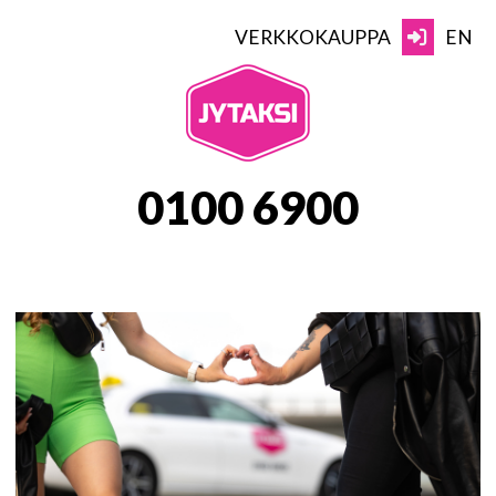
Skip
to
VERKKOKAUPPA
EN
content
JYTAKSI
0100 6900