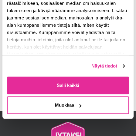
räätälöimiseen, sosiaalisen median ominaisuuksien
tukemiseen ja kävijämäärämme analysoimiseen. Lisäksi
jaamme sosiaalisen median, mainosalan ja analytiikka-
alan kumppaneillemme tietoja siitä, miten käytät
sivustoamme. Kumppanimme voivat yhdistää näitä
tietoja muihin tietoihin, joita olet antanut heille tai joita on
kerätty, kun olet käyttänyt heidän palvelujaan.
Huomioithan, että chat-palvelu toimii vain hyväksymällä
evästeet. Lue lisää
tietosuojasta
ja
Näytä tiedot
evästeistä
sivuiltamme.
Salli kaikki
Muokkaa