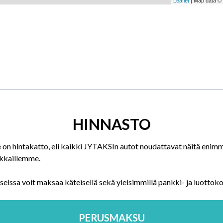
HINNASTO
n hintakatto, eli kaikki JYTAKSIn autot noudattavat näitä enimm
akkaillemme.
issa voit maksaa käteisellä sekä yleisimmillä pankki- ja luottokor
PERUSMAKSU