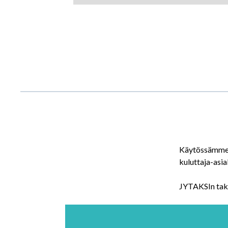
Käytössämme o
kuluttaja-asi
JYTAKSIn takse