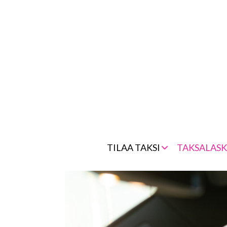
Skip
to
content
TILAA TAKSI
TAKSALASK