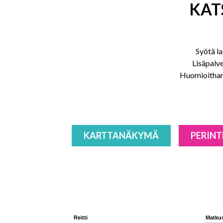
KAT
Syötä la
Lisäpalve
Huomioithan,
KARTTANÄKYMÄ
PERINT