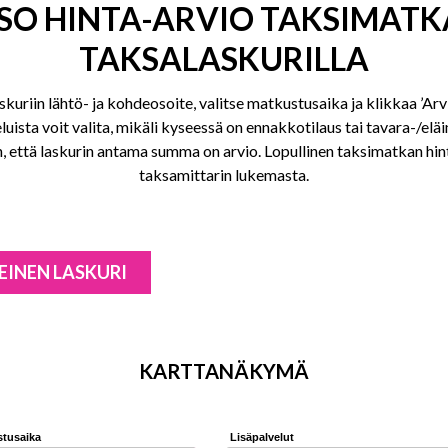
SO HINTA-ARVIO TAKSIMATK
TAKSALASKURILLA
skuriin lähtö- ja kohdeosoite, valitse matkustusaika ja klikkaa ’Arvio
luista voit valita, mikäli kyseessä on ennakkotilaus tai tavara-/eläi
 että laskurin antama summa on arvio. Lopullinen taksimatkan hi
taksamittarin lukemasta.
EINEN LASKURI
KARTTANÄKYMÄ