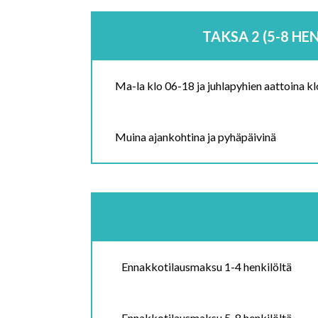
TAKSA 2 (5-8 HE
Ma-la klo 06-18 ja juhlapyhien aattoina k
Muina ajankohtina ja pyhäpäivinä
Ennakkotilausmaksu 1-4 henkilöltä
Ennakkotilausmaksu 5-8 henkilöltä