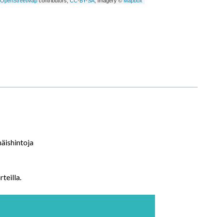
äishintoja
teilla.