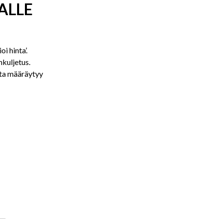
ALLE
i hinta’.
nkuljetus.
nta määräytyy