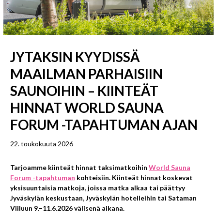
JYTAKSIN KYYDISSÄ
MAAILMAN PARHAISIIN
SAUNOIHIN – KIINTEÄT
HINNAT WORLD SAUNA
FORUM -TAPAHTUMAN AJAN
22. toukokuuta 2026
Tarjoamme kiinteät hinnat taksimatkoihin
World Sauna
Forum -tapahtuman
kohteisiin. Kiinteät hinnat koskevat
yksisuuntaisia matkoja, joissa matka alkaa tai päättyy
Jyväskylän keskustaan, Jyväskylän hotelleihin tai Sataman
Viiluun 9.–11.6.2026 välisenä aikana.