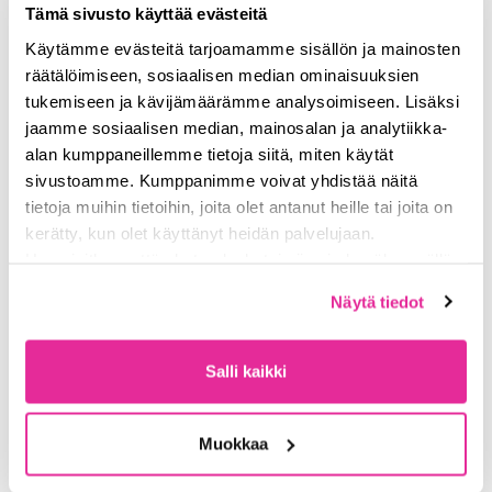
Tämä sivusto käyttää evästeitä
Käytämme evästeitä tarjoamamme sisällön ja mainosten
räätälöimiseen, sosiaalisen median ominaisuuksien
tukemiseen ja kävijämäärämme analysoimiseen. Lisäksi
jaamme sosiaalisen median, mainosalan ja analytiikka-
alan kumppaneillemme tietoja siitä, miten käytät
sivustoamme. Kumppanimme voivat yhdistää näitä
tietoja muihin tietoihin, joita olet antanut heille tai joita on
kerätty, kun olet käyttänyt heidän palvelujaan.
Huomioithan, että chat-palvelu toimii vain hyväksymällä
evästeet. Lue lisää
tietosuojasta
ja
Näytä tiedot
evästeistä
sivuiltamme.
Salli kaikki
Muokkaa