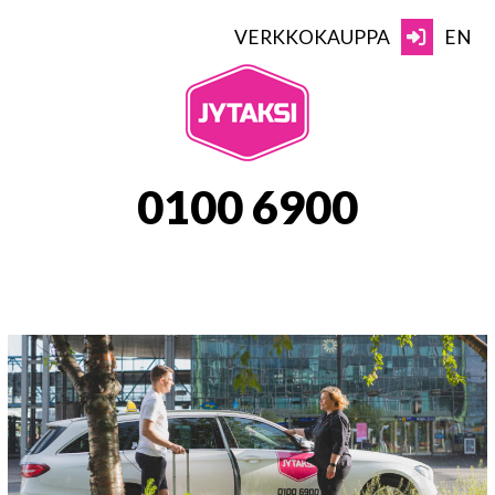
Skip
to
VERKKOKAUPPA
EN
content
JYTAKSI
0100 6900