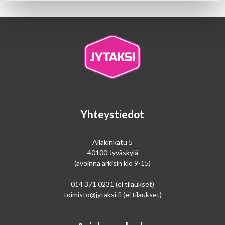
Yhteystiedot
Ailakinkatu 5
40100 Jyväskylä
(avoinna arkisin klo 9-15)
014 371 0231
(ei tilaukset)
toimisto@jytaksi.fi
(ei tilaukset)