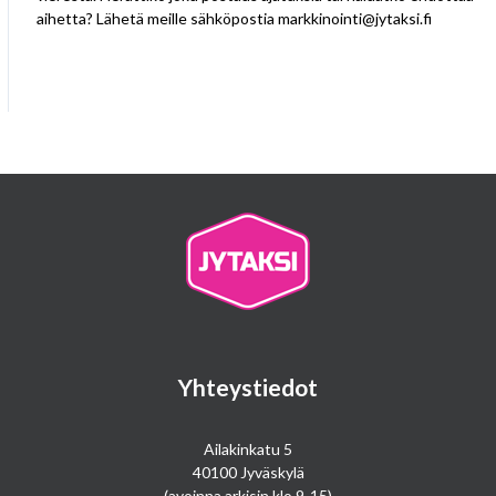
aihetta? Lähetä meille sähköpostia
markkinointi@jytaksi.fi
Yhteystiedot
Ailakinkatu 5
40100 Jyväskylä
(avoinna arkisin klo 9-15)