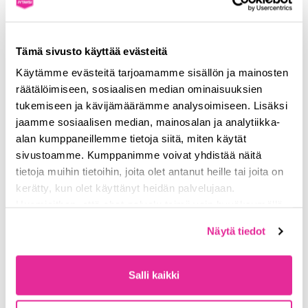
elämää tihkuvan esityksen, jossa syntyy lennosta tarinoita,
suhteita ja yllättäviä käänteitä. Millaisia tarinoita, suhteita ja
kohtaamisia mahtuukaan yhden kadun varrelle?
Tämä sivusto käyttää evästeitä
Katso koko ohjelma ja lisätiedot Yläkaupungin Yön
Käytämme evästeitä tarjoamamme sisällön ja mainosten
nettisivuilta!
räätälöimiseen, sosiaalisen median ominaisuuksien
tukemiseen ja kävijämäärämme analysoimiseen. Lisäksi
TURVALLISESTI PERILLE
jaamme sosiaalisen median, mainosalan ja analytiikka-
PAIKALLISEN TAKSIN
alan kumppaneillemme tietoja siitä, miten käytät
sivustoamme. Kumppanimme voivat yhdistää näitä
KYYDISSÄ
tietoja muihin tietoihin, joita olet antanut heille tai joita on
JYTAKSIn kyydissä pääset turvallisesti ja helposti mukaan
kerätty, kun olet käyttänyt heidän palvelujaan.
Yläkaupungin Yön tunnelmiin ja takaisin kotiin. Tilaa kyyti
Huomioithan, että chat-palvelu toimii vain hyväksymällä
näppärästi
JYTAKSI APPilla
tai soita numeroon
0100
evästeet. Lue lisää
tietosuojasta
ja
6900
(puhelun hinta 2,37 € / vastattu puhelu + 1,52 € / min +
Näytä tiedot
evästeistä
sivuiltamme.
pvm/mpm).
Jos taas olet taksitolpan lähettyvillä, nappaa JYTAKSIn suoraan
Salli kaikki
taksijonosta – tunnistat automme pinkistä logosta ja uniikista
JYTAKSI-kuvusta.