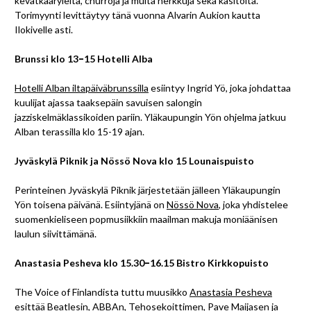
kevätkääryleitä, churroja ja muita herkkuja sekä käsitöitä.
Torimyynti levittäytyy tänä vuonna Alvarin Aukion kautta
Ilokivelle asti.
Brunssi klo 13
–
15 Hotelli Alba
Hotelli Alban iltapäiväbrunssilla
esiintyy Ingrid Yö, joka johdattaa
kuulijat ajassa taaksepäin savuisen salongin
jazziskelmäklassikoiden pariin. Yläkaupungin Yön ohjelma jatkuu
Alban terassilla klo 15-19 ajan.
Jyväskylä Piknik ja Nössö Nova klo 15 Lounaispuisto
Perinteinen Jyväskylä Piknik järjestetään jälleen Yläkaupungin
Yön toisena päivänä. Esiintyjänä on
Nössö Nova
, joka yhdistelee
suomenkieliseen popmusiikkiin maailman makuja moniäänisen
laulun siivittämänä.
Anastasia Pesheva klo 15.30
–
16.15 Bistro Kirkkopuisto
The Voice of Finlandista tuttu muusikko
Anastasia Pesheva
esittää Beatlesin, ABBAn, Tehosekoittimen, Pave Maijasen ja