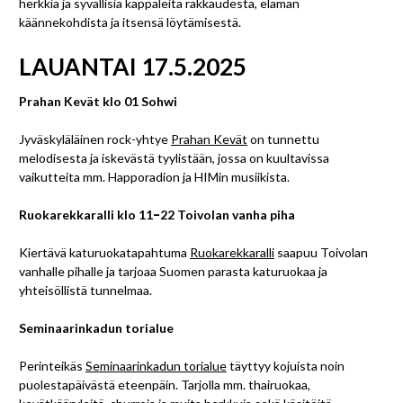
herkkiä ja syvällisiä kappaleita rakkaudesta, elämän
käännekohdista ja itsensä löytämisestä.
LAUANTAI 17.5.2025
Prahan Kevät klo 01 Sohwi
Jyväskyläläinen rock-yhtye
Prahan Kevät
on tunnettu
melodisesta ja iskevästä tyylistään, jossa on kuultavissa
vaikutteita mm. Happoradion ja HIMin musiikista.
Ruokarekkaralli klo 11
–
22 Toivolan vanha piha
Kiertävä katuruokatapahtuma
Ruokarekkaralli
saapuu Toivolan
vanhalle pihalle ja tarjoaa Suomen parasta katuruokaa ja
yhteisöllistä tunnelmaa.
Seminaarinkadun torialue
Perinteikäs
Seminaarinkadun torialue
täyttyy kojuista noin
puolestapäivästä eteenpäin. Tarjolla mm. thairuokaa,