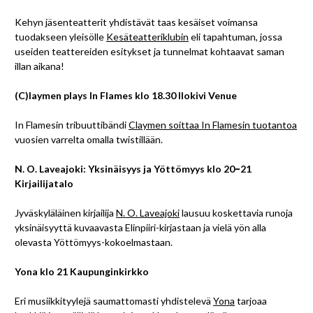
Kehyn jäsenteatterit yhdistävät taas kesäiset voimansa
tuodakseen yleisölle
Kesäteatteriklubin
eli tapahtuman, jossa
useiden teattereiden esitykset ja tunnelmat kohtaavat saman
illan aikana!
(C)laymen plays In Flames klo 18.30 Ilokivi Venue
In Flamesin tribuuttibändi
Claymen soittaa In Flamesin tuotantoa
vuosien varrelta omalla twistillään.
N. O. Laveajoki: Yksinäisyys ja Yöttömyys klo 20
–
21
Kirjailijatalo
Jyväskyläläinen kirjailija
N. O. Laveajoki
lausuu koskettavia runoja
yksinäisyyttä kuvaavasta Elinpiiri-kirjastaan ja vielä yön alla
olevasta Yöttömyys-kokoelmastaan.
Yona klo 21 Kaupunginkirkko
Eri musiikkityylejä saumattomasti yhdistelevä
Yona
tarjoaa