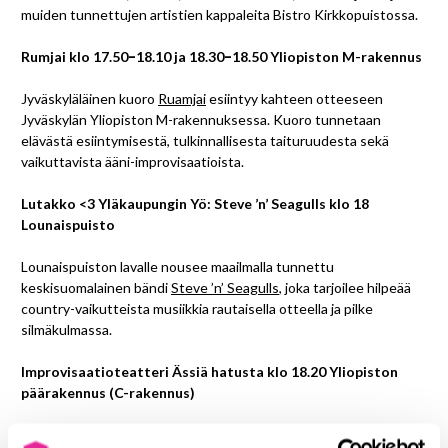
muiden tunnettujen artistien kappaleita Bistro Kirkkopuistossa.
Rumjai klo 17.50
–
18.10 ja 18.30
–
18.50 Yliopiston M-rakennus
Jyväskyläläinen kuoro
Ruamjai
esiintyy kahteen otteeseen
Jyväskylän Yliopiston M-rakennuksessa. Kuoro tunnetaan
elävästä esiintymisestä, tulkinnallisesta taituruudesta sekä
vaikuttavista ääni-improvisaatioista.
Lutakko <3 Yläkaupungin Yö: Steve ’n’ Seagulls klo 18
Lounaispuisto
Lounaispuiston lavalle nousee maailmalla tunnettu
keskisuomalainen bändi
Steve ’n’ Seagulls
, joka tarjoilee hilpeää
country-vaikutteista musiikkia rautaisella otteella ja pilke
silmäkulmassa.
Improvisaatioteatteri Ässiä hatusta klo 18.20 Yliopiston
päärakennus (C-rakennus)
Improvisaatioteatteri Ässiä Hatusta
tuo lavalle naapuruston