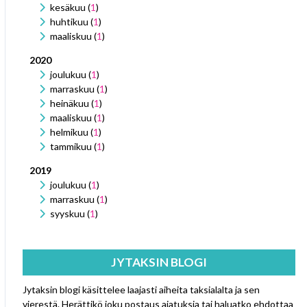
kesäkuu (
1
)
huhtikuu (
1
)
maaliskuu (
1
)
2020
joulukuu (
1
)
marraskuu (
1
)
heinäkuu (
1
)
maaliskuu (
1
)
helmikuu (
1
)
tammikuu (
1
)
2019
joulukuu (
1
)
marraskuu (
1
)
syyskuu (
1
)
JYTAKSIN BLOGI
Jytaksin blogi käsittelee laajasti aiheita taksialalta ja sen
vierestä. Herättikö joku postaus ajatuksia tai haluatko ehdottaa