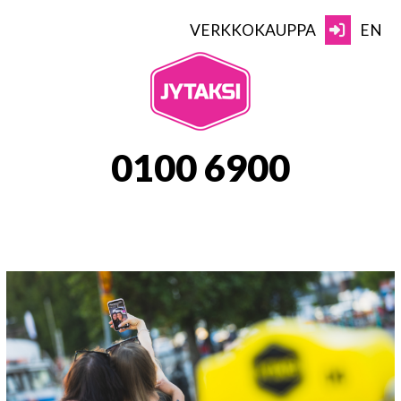
Skip
to
VERKKOKAUPPA
EN
content
JYTAKSI
0100 6900