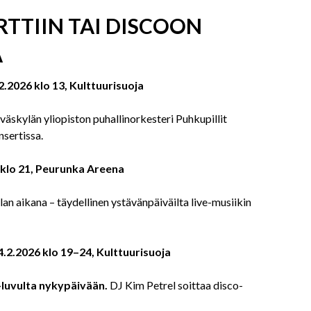
RTTIIN TAI DISCOON
Ä
.2.2026 klo 13, Kulttuurisuoja
väskylän yliopiston puhallinorkesteri Puhkupillit
nsertissa.
 klo 21, Peurunka Areena
lan aikana – täydellinen ystävänpäiväilta live-musiikin
4.2.2026 klo 19–24, Kulttuurisuoja
luvulta nykypäivään.
DJ Kim Petrel soittaa disco-