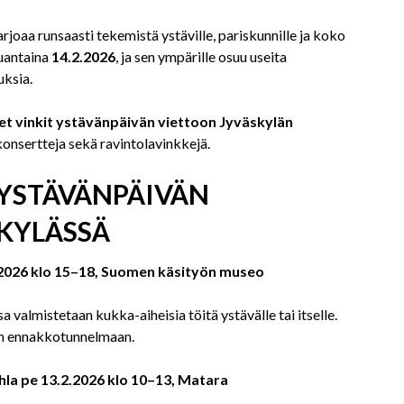
arjoaa runsaasti tekemistä ystäville, pariskunnille ja koko
auantaina
14.2.2026
, ja sen ympärille osuu useita
uksia.
et vinkit ystävänpäivän viettoon Jyväskylän
 konsertteja sekä ravintolavinkkejä.
 YSTÄVÄNPÄIVÄN
KYLÄSSÄ
.2026 klo 15–18, Suomen käsityön museo
 valmistetaan kukka-aiheisia töitä ystävälle tai itselle.
än ennakkotunnelmaan.
hla
pe 13.2.2026 klo 10–13, Matara