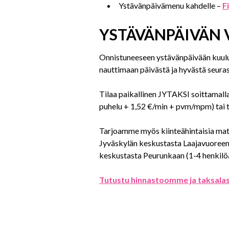
Ystävänpäivämenu kahdelle –
F
YSTÄVÄNPÄIVÄN 
Onnistuneeseen ystävänpäivään kuuluu
nauttimaan päivästä ja hyvästä seuras
Tilaa paikallinen JYTAKSI soittama
puhelu + 1,52 €/min + pvm/mpm) tai ti
Tarjoamme myös kiinteähintaisia mat
Jyväskylän keskustasta Laajavuoreen 
keskustasta Peurunkaan (1-4 henkilöä
Tutustu hinnastoomme ja taksala