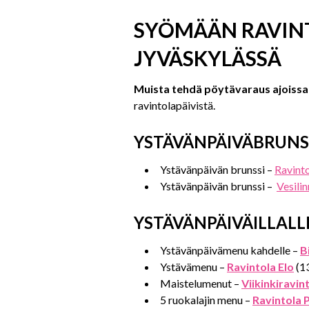
SYÖMÄÄN RAVIN
JYVÄSKYLÄSSÄ
Muista tehdä pöytävaraus ajoissa
ravintolapäivistä.
YSTÄVÄNPÄIVÄBRUNS
Ystävänpäivän brunssi –
Ravinto
Ystävänpäivän brunssi –
Vesili
YSTÄVÄNPÄIVÄILLALL
Ystävänpäivämenu kahdelle –
B
Ystävämenu –
Ravintola Elo
(13
Maistelumenut –
Viikinkiravin
5 ruokalajin menu –
Ravintola 