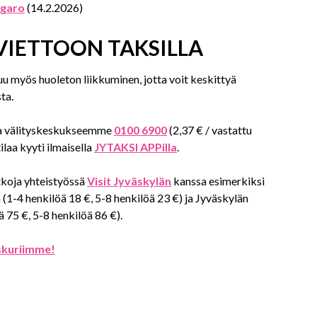
igaro
(14.2.2026)
VIETTOON TAKSILLA
 myös huoleton liikkuminen, jotta voit keskittyä
ta.
lla välityskeskukseemme
0100 6900
(2,37 € / vastattu
laa kyyti ilmaisella
JYTAKSI APPilla
.
koja yhteistyössä
Visit Jyväskylän
kanssa esimerkiksi
(1-4 henkilöä 18 €, 5-8 henkilöä 23 €) ja Jyväskylän
 75 €, 5-8 henkilöä 86 €).
skuriimme!