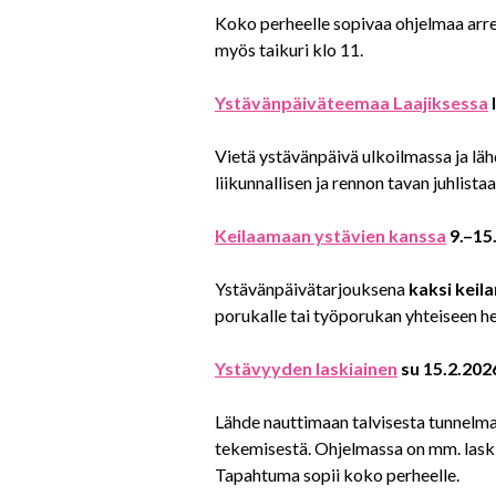
Koko perheelle sopivaa ohjelmaa arre
myös taikuri klo 11.
Ystävänpäiväteemaa Laajiksessa
Vietä ystävänpäivä ulkoilmassa ja läh
liikunnallisen ja rennon tavan juhlista
Keilaamaan ystävien kanssa
9.–15
Ystävänpäivätarjouksena
kaksi keil
porukalle tai työporukan yhteiseen h
Ystävyyden laskiainen
su 15.2.202
Lähde nauttimaan talvisesta tunnelmast
tekemisestä. Ohjelmassa on mm. laski
Tapahtuma sopii koko perheelle.