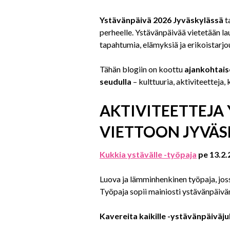
Ystävänpäivä 2026 Jyväskylässä
t
perheelle. Ystävänpäivää vietetään l
tapahtumia, elämyksiä ja erikoistarjo
Tähän blogiin on koottu
ajankohtais
seudulla
– kulttuuria, aktiviteetteja,
AKTIVITEETTEJA
VIETTOON JYVÄS
Kukkia ystävälle -työpaja
pe 13.2
Luova ja lämminhenkinen työpaja, jossa
Työpaja sopii mainiosti ystävänpäiv
Kavereita kaikille -ystävänpäiväju