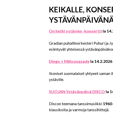
KEIKALLE, KONSE
YSTÄVÄNPÄIVÄN
On hetki ystävien -konsertti
la 14
Gradian puhallinorkesteri Puhuri ja Jy
esiintyvät yhteisessä ystävänpäiväko
Dingo + Miljoonasade
la 14.2.2026
Ikoniset suomalaiset yhtyeet saman il
ystäville.
SUOJAN Ystävänpäivä DISCO
la 1
Discon teemana tanssimusiikki
1960-
klassikoita ja varmoja tanssihittejä.