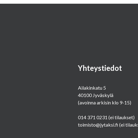
Yhteystiedot
Ailakinkatu 5
40100 Jyväskylä
(avoinna arkisin klo 9-15)
014 371 0231
(ei tilaukset)
toimisto@jytaksi.fi
(ei tilauk