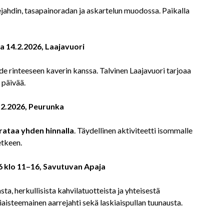
jahdin, tasapainoradan ja askartelun muodossa. Paikalla
la 14.2.2026, Laajavuori
de rinteeseen kaverin kanssa. Talvinen Laajavuori tarjoaa
a päivää.
.2.2026, Peurunka
arataa yhden hinnalla
. Täydellinen aktiviteetti isommalle
etkeen.
6 klo 11–16, Savutuvan Apaja
a, herkullisista kahvilatuotteista ja yhteisestä
aisteemainen aarrejahti sekä laskiaispullan tuunausta.